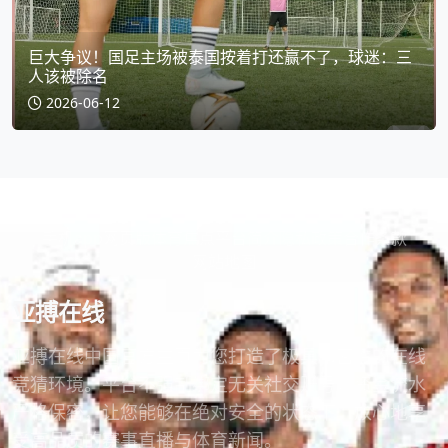
巨大争议！国足主场被泰国按着打还赢不了，球迷：三
人该被除名
2026-06-12
手机app
网页版
体育焦点
平台简介
隐私政策
合作条款
网站地图
亚搏在线
亚搏在线中国官方主页为您打造了极具私密性的在线
竞猜环境。平台不强制绑定无关社交账号，资金流水
严格保密，让您能够在绝对安全的状态下，放心地享
受高品质的赛事直播与体育新闻。