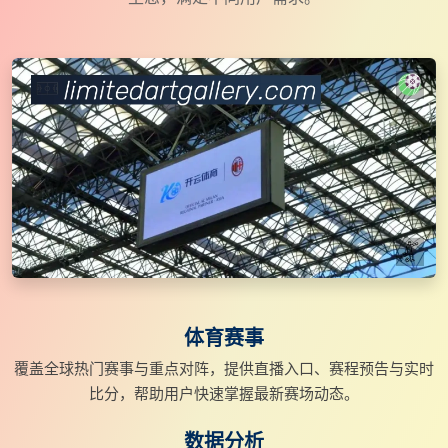
体育赛事
覆盖全球热门赛事与重点对阵，提供直播入口、赛程预告与实时
比分，帮助用户快速掌握最新赛场动态。
数据分析