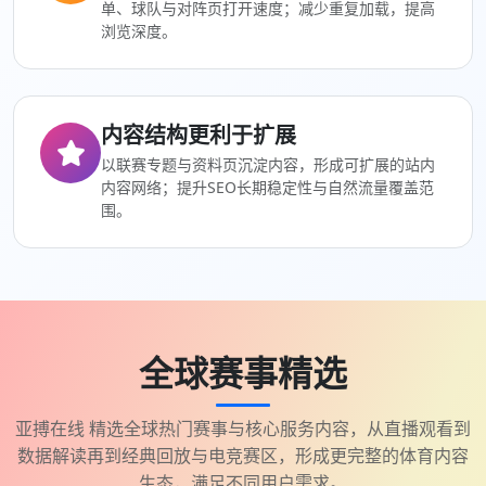
单、球队与对阵页打开速度；减少重复加载，提高
浏览深度。
内容结构更利于扩展
以联赛专题与资料页沉淀内容，形成可扩展的站内
内容网络；提升SEO长期稳定性与自然流量覆盖范
围。
全球赛事精选
亚搏在线 精选全球热门赛事与核心服务内容，从直播观看到
数据解读再到经典回放与电竞赛区，形成更完整的体育内容
生态，满足不同用户需求。