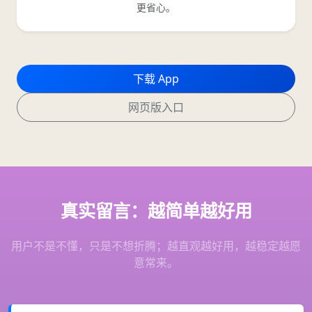
更省心。
下载 App
网页版入口
真实留言：越简单越好用
用户不是不懂，只是不想折腾；越直观越好用，越稳定越愿
意常来。