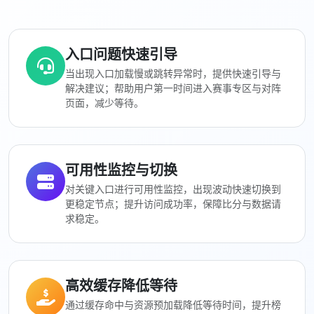
入口问题快速引导
当出现入口加载慢或跳转异常时，提供快速引导与
解决建议；帮助用户第一时间进入赛事专区与对阵
页面，减少等待。
可用性监控与切换
对关键入口进行可用性监控，出现波动快速切换到
更稳定节点；提升访问成功率，保障比分与数据请
求稳定。
高效缓存降低等待
通过缓存命中与资源预加载降低等待时间，提升榜