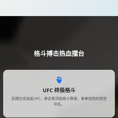
格斗搏击热血擂台
UFC 终极格斗
亚搏在线涵盖UFC、拳击等顶级格斗赛事，拳拳到肉的视觉
冲击。