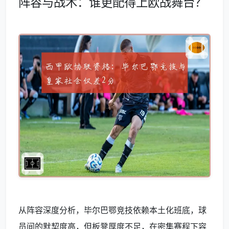
阵容与战术：谁更配得上欧战舞台？
从阵容深度分析，毕尔巴鄂竞技依赖本土化班底，球
员间的默契度高，但板凳厚度不足，在密集赛程下容