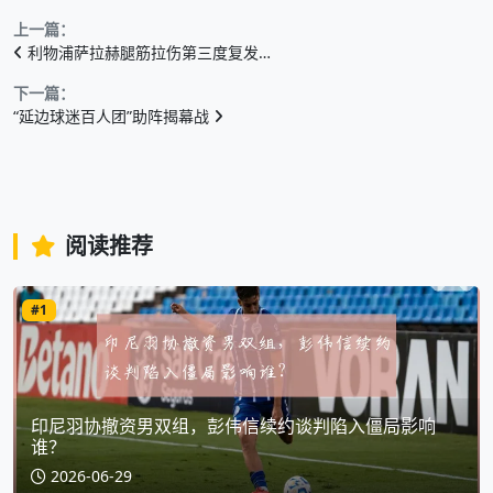
上一篇：
利物浦萨拉赫腿筋拉伤第三度复发…
下一篇：
“延边球迷百人团”助阵揭幕战
阅读推荐
#1
印尼羽协撤资男双组，彭伟信续约谈判陷入僵局影响
谁？
2026-06-29